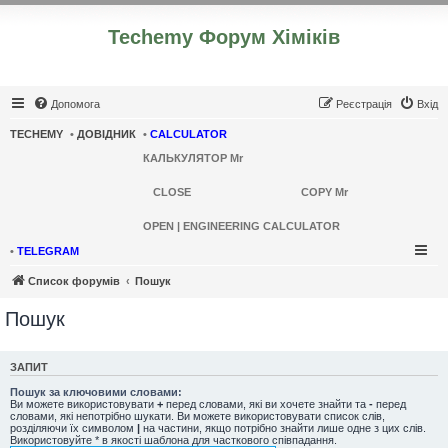
Techemy Форум Хіміків
Допомога
Реєстрація
Вхід
TECHEMY
•
ДОВІДНИК
•
CALCULATOR
КАЛЬКУЛЯТОР Mr
CLOSE
COPY Mr
OPEN | ENGINEERING CALCULATOR
•
TELEGRAM
Список форумів
Пошук
Пошук
ЗАПИТ
Пошук за ключовими словами:
Ви можете використовувати
+
перед словами, які ви хочете знайти та
-
перед
словами, які непотрібно шукати. Ви можете використовувати список слів,
розділяючи їх символом
|
на частини, якщо потрібно знайти лише одне з цих слів.
Використовуйте * в якості шаблона для часткового співпадання.