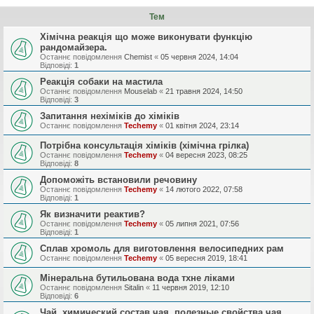
Тем
Хімічна реакція що може виконувати функцію
рандомайзера.
Останнє повідомлення
Chemist
«
05 червня 2024, 14:04
Відповіді:
1
Реакція собаки на мастила
Останнє повідомлення
Mouselab
«
21 травня 2024, 14:50
Відповіді:
3
Запитання нехіміків до хіміків
Останнє повідомлення
Techemy
«
01 квітня 2024, 23:14
Потрібна консультація хіміків (хімічна грілка)
Останнє повідомлення
Techemy
«
04 вересня 2023, 08:25
Відповіді:
8
Допоможіть встановили речовину
Останнє повідомлення
Techemy
«
14 лютого 2022, 07:58
Відповіді:
1
Як визначити реактив?
Останнє повідомлення
Techemy
«
05 липня 2021, 07:56
Відповіді:
1
Сплав хромоль для виготовлення велосипедних рам
Останнє повідомлення
Techemy
«
05 вересня 2019, 18:41
Мінеральна бутильована вода тхне ліками
Останнє повідомлення
Sitalin
«
11 червня 2019, 12:10
Відповіді:
6
Чай, химический состав чая, полезные свойства чая,