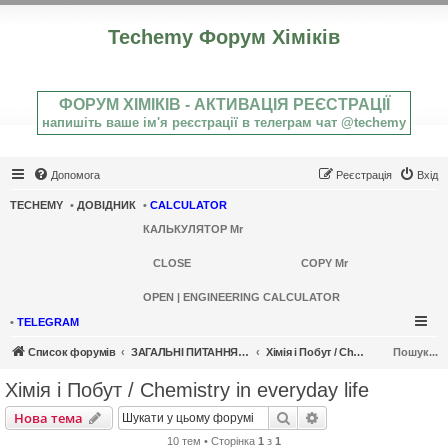
Techemy Форум Хіміків
ФОРУМ ХІМІКІВ - АКТИВАЦІЯ РЕЄСТРАЦІЇ
напишіть ваше ім'я реєстрації в телеграм чат @techemy
Допомога
Реєстрація
Вхід
TECHEMY
•
ДОВІДНИК
•
CALCULATOR
КАЛЬКУЛЯТОР Mr
CLOSE
COPY Mr
OPEN | ENGINEERING CALCULATOR
•
TELEGRAM
Список форумів
ЗАГАЛЬНІ ПИТАННЯ ХІМІЇ / GENERAL CHEMISTRY
Хімія і Побут / Chemistry in everyday life
Пошук...
Хімія і Побут / Chemistry in everyday life
Пошук
Розширений пошу
Нова тема
10 тем • Сторінка
1
з
1