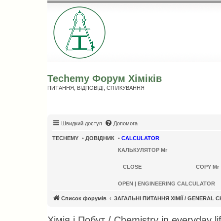
Techemy Форум Хіміків
ПИТАННЯ, ВІДПОВІДІ, СПІЛКУВАННЯ
Швидкий доступ
Допомога
TECHEMY
•
ДОВІДНИК
•
CALCULATOR
КАЛЬКУЛЯТОР Mr
CLOSE
COPY Mr
OPEN | ENGINEERING CALCULATOR
Список форумів
ЗАГАЛЬНІ ПИТАННЯ ХІМІЇ / GENERAL 
Хімія і Побут / Chemistry in everyday li