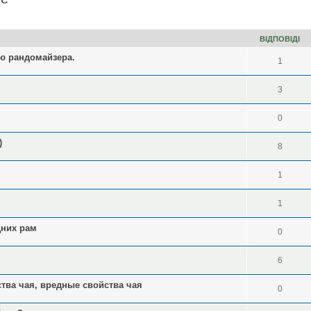
ирений пошук
ВІДПОВІДІ
ію рандомайзера.
1
3
0
)
8
1
1
дних рам
0
6
ства чая, вредные свойства чая
0