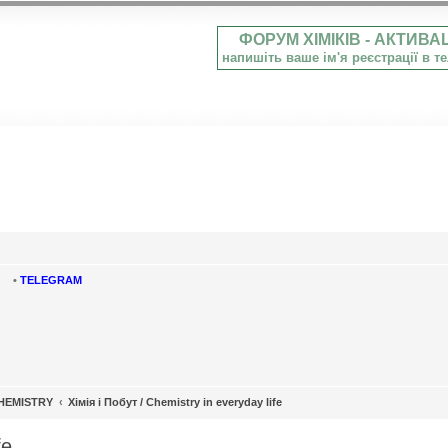
ФОРУМ ХІМІКІВ - АКТИВА
напишіть ваше ім'я реєстрації в 
•
TELEGRAM
CHEMISTRY
Хімія і Побут / Chemistry in everyday life
fe