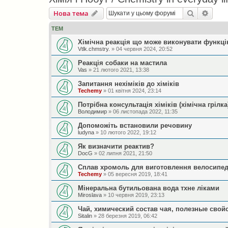
Пошук
Розш
Нова тема
ТЕМ
Хімічна реакція що може виконувати функц
Vtlk.chmstry.
» 04 червня 2024, 20:52
Реакція собаки на мастила
Vas
» 21 лютого 2021, 13:38
Запитання нехіміків до хіміків
Techemy
» 01 квітня 2024, 23:14
Потрібна консультація хіміків (хімічна грілка
Володимир
» 06 листопада 2022, 11:35
Допоможіть встановили речовину
ludyna
» 10 лютого 2022, 19:12
Як визначити реактив?
DocG
» 02 липня 2021, 21:50
Сплав хромоль для виготовлення велосипе
Techemy
» 05 вересня 2019, 18:41
Мінеральна бутильована вода тхне ліками
Miroslava
» 10 червня 2019, 23:13
Чай, химический состав чая, полезные свой
Sitalin
» 28 березня 2019, 06:42