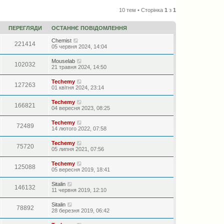
10 тем • Сторінка
1
з
1
ПЕРЕГЛЯДИ
ОСТАННЄ ПОВІДОМЛЕННЯ
Chemist
221414
05 червня 2024, 14:04
Mouselab
102032
21 травня 2024, 14:50
Techemy
127263
01 квітня 2024, 23:14
Techemy
166821
04 вересня 2023, 08:25
Techemy
72489
14 лютого 2022, 07:58
Techemy
75720
05 липня 2021, 07:56
Techemy
125088
05 вересня 2019, 18:41
Sitalin
146132
11 червня 2019, 12:10
Sitalin
78892
28 березня 2019, 06:42